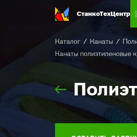
СтанкоТехЦентр
Каталог
/
Канаты
/
Пол
Канаты полиэтиленовые к
Полиэ