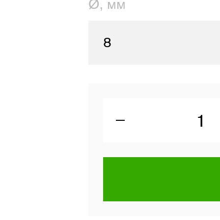
Ø, мм
8