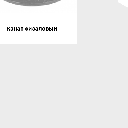
Канат сизалевый
Канаты пол