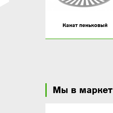
листиловые
Канат пеньковый
3-х прядные
Мы в маркет