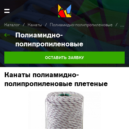
Каталог
/
Канаты
/
Полиамидно-полипропиленовые
/
Кан
Полиамидно-
полипропиленовые
ОСТАВИТЬ ЗАЯВКУ
Канаты полиамидно-
полипропиленовые плетеные