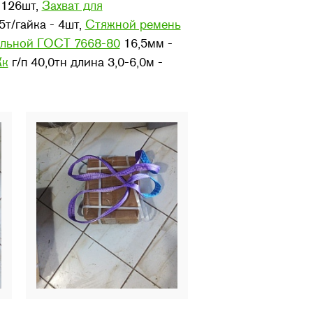
- 126шт,
Захват для
5т/гайка - 4шт,
Стяжной ремень
альной ГОСТ 7668-80
16,5мм -
Кк
г/п 40,0тн длина 3,0-6,0м -