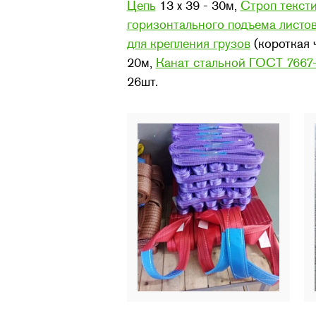
Цепь
13 х 39 - 30м,
Строп текст
горизонтального подъема листов
для крепления грузов
(короткая 
20м,
Канат стальной ГОСТ 7667
26шт.