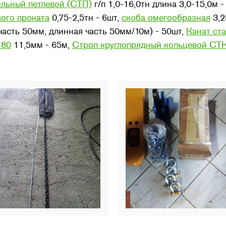
ильный петлевой (СТП)
г/п 1,0-16,0тн длина 3,0-15,0м 
ого проката
0,75-2,5тн - 6шт,
скоба омегообразная
3,2
часть 50мм, длинная часть 50мм/10м) - 50шт,
Канат ст
-80
11,5мм - 65м,
Строп круглопрядный кольцевой СТ