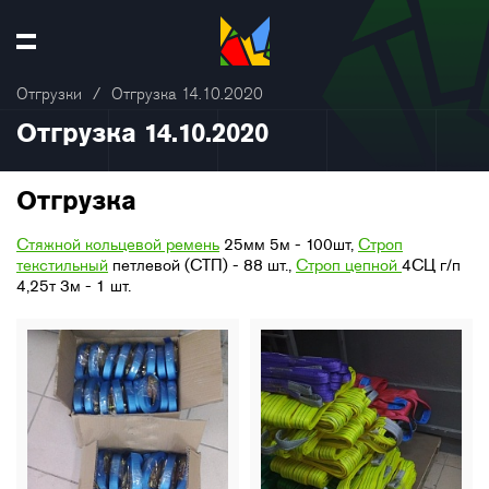
Отгрузки
/
Отгрузка 14.10.2020
Отгрузка 14.10.2020
Отгрузка
Стяжной кольцевой ремень
25мм 5м - 100шт,
Строп
текстильный
петлевой (СТП) - 88 шт.,
Строп цепной
4СЦ г/п
4,25т 3м - 1 шт.