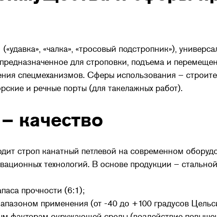
(«удавка», «чалка», «тросовый подстропник»), универс
предназначенное для строповки, подъема и перемещени
ения спецмеханизмов. Сферы использования – строите
рские и речные порты (для такелажных работ).
 – качество
ит строп канатный петлевой на современном оборуд
вационных технологий. В основе продукции – стальной 
аса прочности (6:1);
пазоном применения (от -40 до +100 градусов Цельси
ым факторам окружающей среды (воздействие повышен