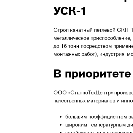
УСК-1
Строп канатный петлевой СКП-1 
металлическое приспособление, 
до 16 тонн посредством примен
монтажных работ), индустрия, мо
В приоритете
ООО «СтанкоТехЦентр» производ
качественных материалов и инно
большим коэффициентом зап
широким температурным диа
устойчивостью к агрессивн