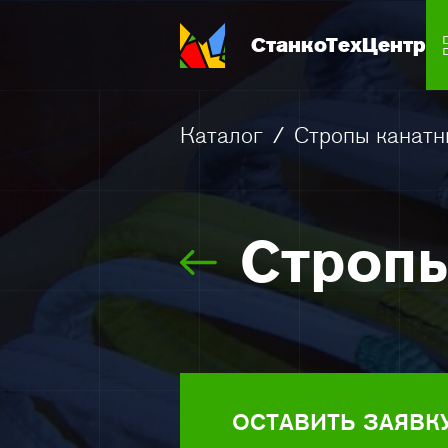
СтанкоТехЦентр
Каталог
/
Стропы канатн
Стропы
ОСТАВИТЬ ЗАЯВК