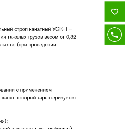
альный строп канатный УСК-1 –
я тяжелых грузов весом от 0,32
льство (при проведении
овании с применением
канат, который характеризуется:
я);
ной влажности, ультрафиолет),