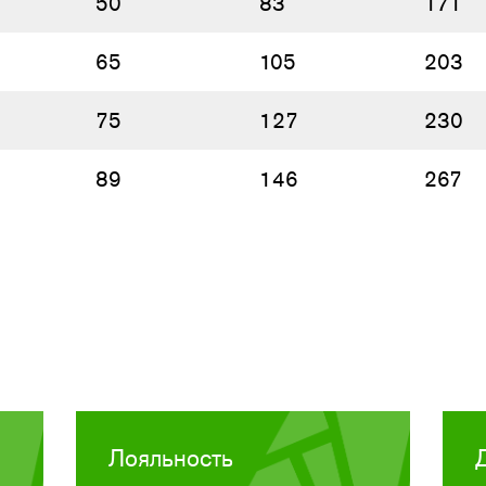
50
83
171
65
105
203
75
127
230
89
146
267
Лояльность