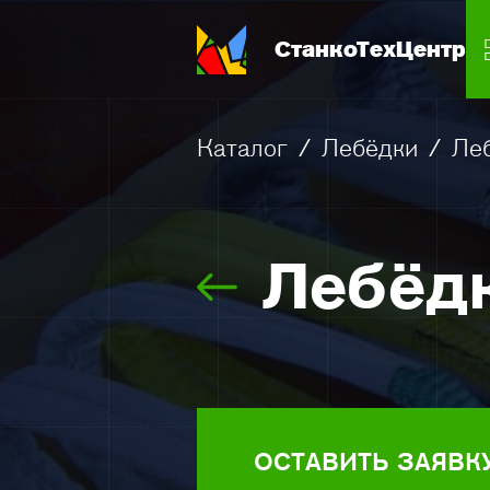
СтанкоТехЦентр
Каталог
/
Лебёдки
/
Леб
Лебёд
ОСТАВИТЬ ЗАЯВК