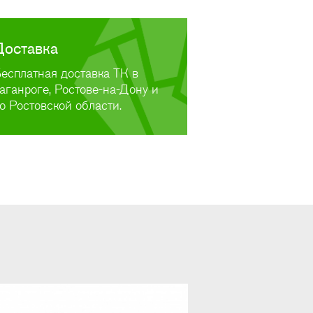
Доставка
есплатная доставка ТК в
аганроге, Ростове-на-Дону и
о Ростовской области.