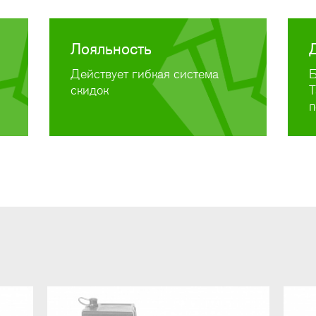
Лояльность
Действует гибкая система
Б
скидок
Т
п