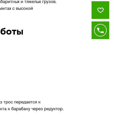
баритных и тяжелых грузов.
ъектах с высокой
аботы
з трос передается к
та к барабану через редуктор.